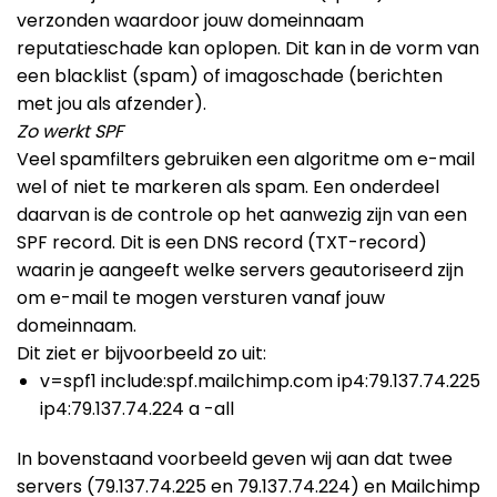
verzonden waardoor jouw domeinnaam
reputatieschade kan oplopen. Dit kan in de vorm van
een blacklist (spam) of imagoschade (berichten
met jou als afzender).
Zo werkt SPF
Veel spamfilters gebruiken een algoritme om e-mail
wel of niet te markeren als spam. Een onderdeel
daarvan is de controle op het aanwezig zijn van een
SPF record. Dit is een DNS record (TXT-record)
waarin je aangeeft welke servers geautoriseerd zijn
om e-mail te mogen versturen vanaf jouw
domeinnaam.
Dit ziet er bijvoorbeeld zo uit:
v=spf1 include:spf.mailchimp.com ip4:79.137.74.225
ip4:79.137.74.224 a -all
In bovenstaand voorbeeld geven wij aan dat twee
servers (79.137.74.225 en 79.137.74.224) en Mailchimp