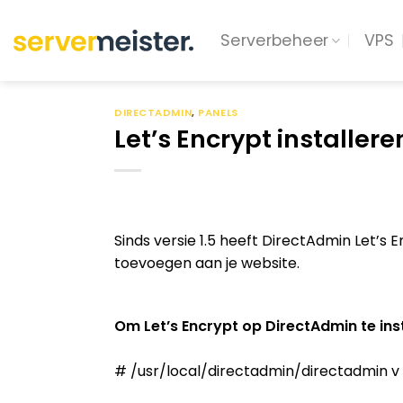
Ga
naar
Serverbeheer
VPS
inhoud
DIRECTADMIN
,
PANELS
Let’s Encrypt installer
Sinds versie 1.5 heeft DirectAdmin Let’s
toevoegen aan je website.
Om Let’s Encrypt op DirectAdmin te inst
# /usr/local/directadmin/directadmin v V