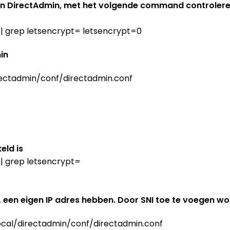
nen DirectAdmin, met het volgende command controler
 | grep letsencrypt= letsencrypt=0
in
irectadmin/conf/directadmin.conf
eld is
 | grep letsencrypt=
een eigen IP adres hebben. Door SNI toe te voegen wo
local/directadmin/conf/directadmin.conf