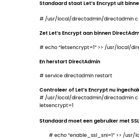
Standaard staat Let’s Encrypt uit bin
# /usr/local/directadmin/directadmin c
Zet Let’s Encrypt aan binnen DirectAdm
# echo “letsencrypt=1” >> /usr/local/d
En herstart DirectAdmin
# service directadmin restart
Controleer of Let’s Encrypt nu ingechak
# /usr/local/directadmin/directadmin c
letsencrypt=1
Standaard moet een gebruiker met SSL 
# echo “enable_ssl_sni=1” >> /usr/