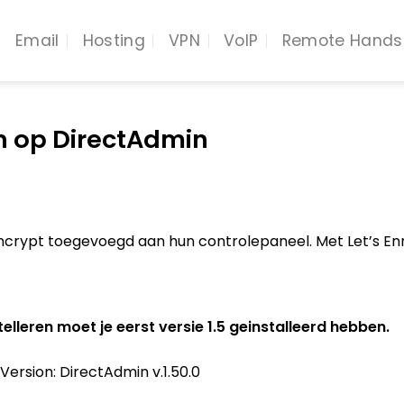
Email
Hosting
VPN
VoIP
Remote Hands
en op DirectAdmin
 Encrypt toegevoegd aan hun controlepaneel. Met Let’s Enr
elleren moet je eerst versie 1.5 geinstalleerd hebben.
ersion: DirectAdmin v.1.50.0