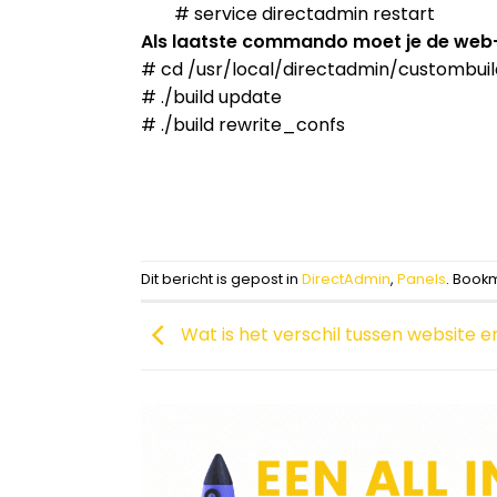
# service directadmin restart
Als laatste commando moet je de web-
# cd /usr/local/directadmin/custombuil
# ./build update
# ./build rewrite_confs
Dit bericht is gepost in
DirectAdmin
,
Panels
. Book
Wat is het verschil tussen website 