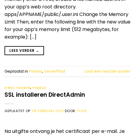
your app’s web root directory.
apps/APPNAME/public/.user.ini Change the Memory
Limit Then, enter the following line with the new value
for your app’s memory limit (512 megabytes, for
example): […]
LEES VERDER
→
Geplaatst in
Panels
,
ServerPilot
Laat een reactie achter
DIRECTADMIN
,
PANELS
SSL installeren DirectAdmin
GEPLAATST OP
28 FEBRUARI 2013
DOOR
TYLER
Na uitgifte ontvang je het certificaat per e-mail. Je