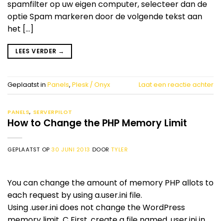
spamfilter op uw eigen computer, selecteer dan de
optie Spam markeren door de volgende tekst aan
het […]
LEES VERDER
→
Geplaatst in
Panels
,
Plesk / Onyx
Laat een reactie achter
PANELS
,
SERVERPILOT
How to Change the PHP Memory Limit
GEPLAATST OP
30 JUNI 2013
DOOR
TYLER
You can change the amount of memory PHP allots to
each request by using a.user.ini file.
Using .user.ini does not change the WordPress
memory limit. C First, create a file named .user.ini in