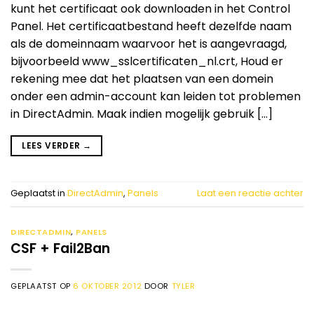
kunt het certificaat ook downloaden in het Control
Panel. Het certificaatbestand heeft dezelfde naam
als de domeinnaam waarvoor het is aangevraagd,
bijvoorbeeld www_sslcertificaten_nl.crt, Houd er
rekening mee dat het plaatsen van een domein
onder een admin-account kan leiden tot problemen
in DirectAdmin. Maak indien mogelijk gebruik […]
LEES VERDER
→
Geplaatst in
DirectAdmin
,
Panels
Laat een reactie achter
DIRECTADMIN
,
PANELS
CSF + Fail2Ban
GEPLAATST OP
6 OKTOBER 2012
DOOR
TYLER