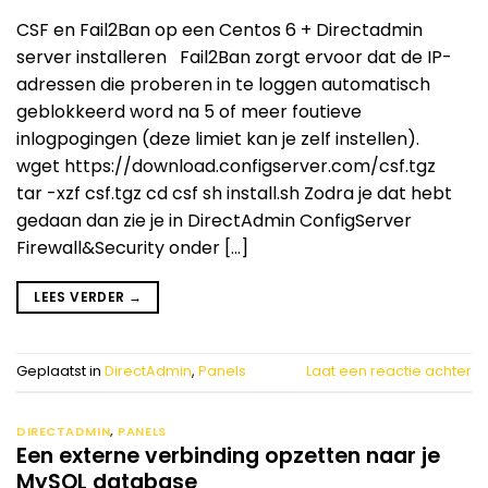
CSF en Fail2Ban op een Centos 6 + Directadmin
server installeren Fail2Ban zorgt ervoor dat de IP-
adressen die proberen in te loggen automatisch
geblokkeerd word na 5 of meer foutieve
inlogpogingen (deze limiet kan je zelf instellen).
wget https://download.configserver.com/csf.tgz
tar -xzf csf.tgz cd csf sh install.sh Zodra je dat hebt
gedaan dan zie je in DirectAdmin ConfigServer
Firewall&Security onder […]
LEES VERDER
→
Geplaatst in
DirectAdmin
,
Panels
Laat een reactie achter
DIRECTADMIN
,
PANELS
Een externe verbinding opzetten naar je
MySQL database