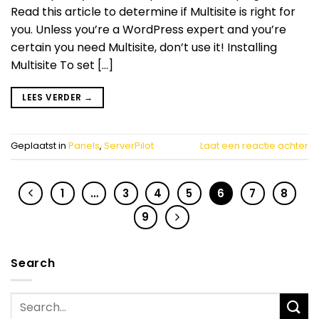
Read this article to determine if Multisite is right for
you. Unless you’re a WordPress expert and you’re
certain you need Multisite, don’t use it! Installing
Multisite To set […]
LEES VERDER
→
Geplaatst in
Panels
,
ServerPilot
Laat een reactie achter
1
…
3
4
5
6
7
8
9
Search