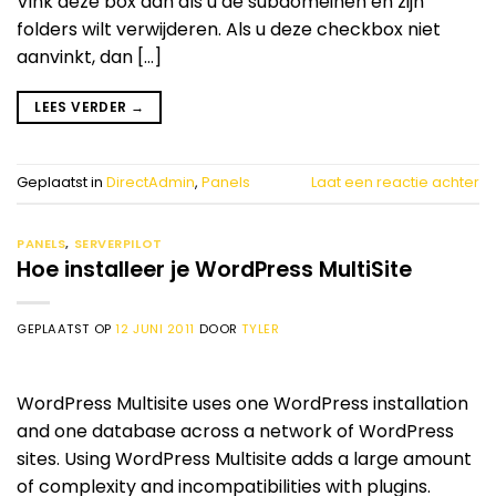
Vink deze box aan als u de subdomeinen en zijn
folders wilt verwijderen. Als u deze checkbox niet
aanvinkt, dan […]
LEES VERDER
→
Geplaatst in
DirectAdmin
,
Panels
Laat een reactie achter
PANELS
,
SERVERPILOT
Hoe installeer je WordPress MultiSite
GEPLAATST OP
12 JUNI 2011
DOOR
TYLER
WordPress Multisite uses one WordPress installation
and one database across a network of WordPress
sites. Using WordPress Multisite adds a large amount
of complexity and incompatibilities with plugins.