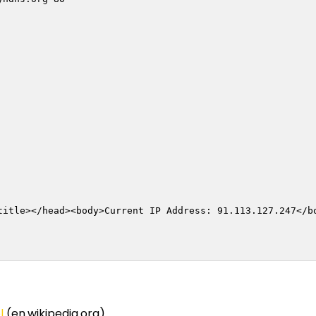
title></head><body>Current IP Address: 91.113.127.247</bo
l
(en.wikipedia.org)