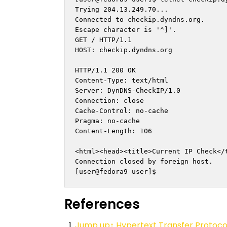
Trying 204.13.249.70...

Connected to checkip.dyndns.org.

Escape character is '^]'.

GET / HTTP/1.1

HOST: checkip.dyndns.org

HTTP/1.1 200 OK

Content-Type: text/html

Server: DynDNS-CheckIP/1.0

Connection: close

Cache-Control: no-cache

Pragma: no-cache

Content-Length: 106

<html><head><title>Current IP Check</
Connection closed by foreign host.

References
Jump up
↑
Hypertext Transfer Protoco