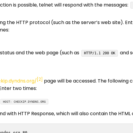
tion is possible, telnet will respond with the messages:
 the HTTP protocol (such as the server’s web site). Enter
mes:
P status and the web page (such as
and so
HTTP/1.1 200 OK
[2]
kip.dyndns.org/
page will be accessed. The following 
Enter two times:
HOST: CHECKIP.DYNDNS.ORG
ond with HTTP Response, which will also contain the HTML
ndns.org 80
