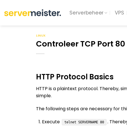
Ga
naar
Serverbeheer
VPS
inhoud
LINUX
Controleer TCP Port 80 
HTTP Protocol Basics
HTTP is a plaintext protocol. Thereby, 
simple.
The following steps are necessary for th
Execute
. Thereb
telnet SERVERNAME 80