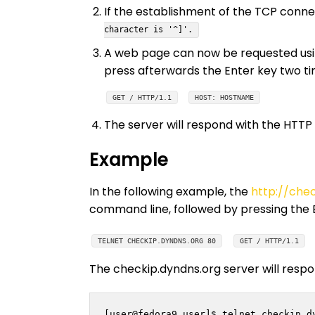
If the establishment of the TCP connec
character is '^]'.
A web page can now be requested using
press afterwards the Enter key two ti
GET / HTTP/1.1
HOST: HOSTNAME
The server will respond with the HTT
Example
In the following example, the
http://chec
command line, followed by pressing the 
TELNET CHECKIP.DYNDNS.ORG 80
GET / HTTP/1.1
The checkip.dyndns.org server will resp
[user@fedora9 user]$ telnet checkip.dy