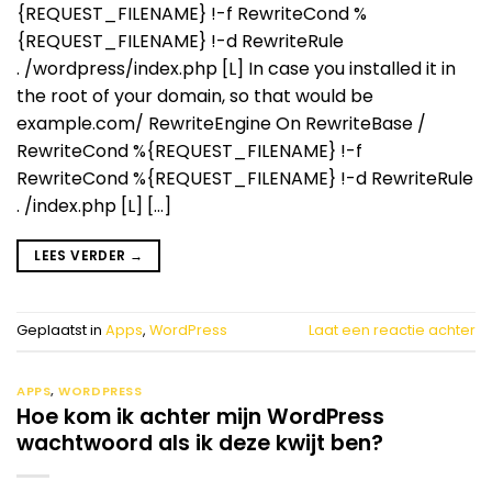
{REQUEST_FILENAME} !-f RewriteCond %
{REQUEST_FILENAME} !-d RewriteRule
. /wordpress/index.php [L] In case you installed it in
the root of your domain, so that would be
example.com/ RewriteEngine On RewriteBase /
RewriteCond %{REQUEST_FILENAME} !-f
RewriteCond %{REQUEST_FILENAME} !-d RewriteRule
. /index.php [L] […]
LEES VERDER
→
Geplaatst in
Apps
,
WordPress
Laat een reactie achter
APPS
,
WORDPRESS
Hoe kom ik achter mijn WordPress
wachtwoord als ik deze kwijt ben?