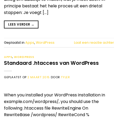
principe bestaat het hele proces uit een drietal
stappen: Je voegt […]
LEES VERDER
→
Geplaatst in
Apps
,
WordPress
Laat een reactie achter
APPS
,
WORDPRESS
Standaard .htaccess van WordPress
GEPLAATST OP
2 MAART 2015
DOOR
TYLER
When you installed your WordPress installation in
example.com/wordpress/, you should use the
following .htaccess file RewriteEngine On
RewriteBase /wordpress/ RewriteCond %