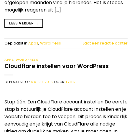
afgelopen maanden vind je hieronder. Het is steeds
mogelijk reageren uit […]
LEES VERDER
→
Geplaatst in
Apps
,
WordPress
Laat een reactie achter
APPS
,
WORDPRESS
Cloudflare instellen voor WordPress
GEPLAATST OP
4 APRIL 2016
DOOR
TYLER
Stap één: Een CloudFlare account instellen De eerste
stap is natuurlijk je CloudFlare account instellen en je
website hieraan toe te voegen. Dit proces is kinderlijk
eenvoudig en je krijgt van CloudFlare alle nodige
uitleg om duidelijk te maken, wat je moet doen. In