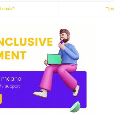
tensie?
Tip