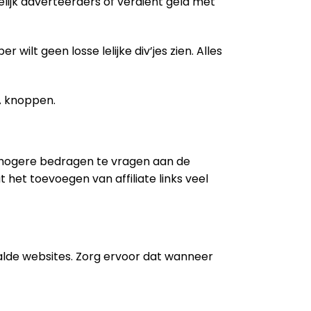
elijk adverteerders of verdient geld met
 wilt geen losse lelijke div’jes zien. Alles
TA knoppen.
or hogere bedragen te vragen aan de
het toevoegen van affiliate links veel
aalde websites. Zorg ervoor dat wanneer