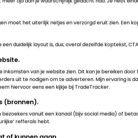
eer tijd dan je waarschijnlijk gedacht had. Je hebt eind
n moet het uiterlijk netjes en verzorgd eruit zien. Een koper
 een duidelijk layout is, dus; overal dezelfde koptekst, C
bsite.
n de inkomsten van je website zien. Dit kan je bereiken do
rs uit te nodigen om te adverteren. Mijn ervaring is dat 
em hiervoor eens een kijkje bij TradeTracker.
s (bronnen).
n bezoekers vanuit een kanaal (bijv social media) of bet
lijke’ refferals hebt.
at of kunnen gaan.